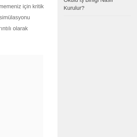
Okulu İş Birliği Nasıl
emeniz için kritik
Kurulur?
 simülasyonu
ntılı olarak