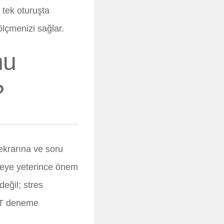
 tek oturuşta
ölçmenizi sağlar.
nu
?
ekrarına ve soru
meye yeterince önem
değil; stres
AYT deneme