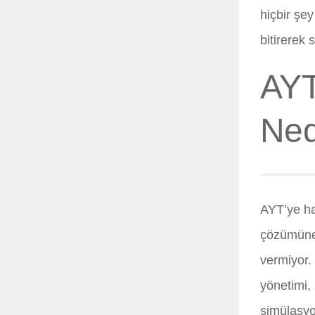
hiçbir şe
bitirerek
AYT
Ned
AYT’ye ha
çözümüne 
vermiyor. 
yönetimi, 
simülasyo