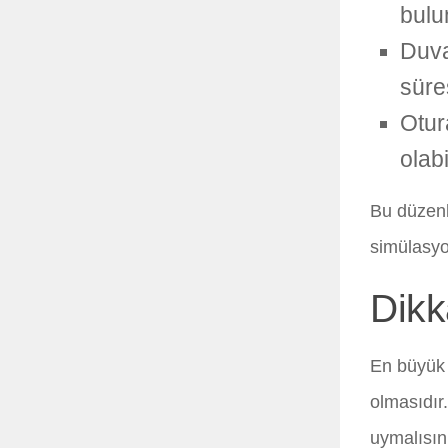
bulu
Duva
süre
Otur
olab
Bu düzenl
simülasyo
Dikk
En büyük 
olmasıdır
uymalısın