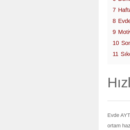
7
Haft
8
Evde
9
Moti
10
Son
11
Sık
Hız
Evde AYT 
ortam hazı