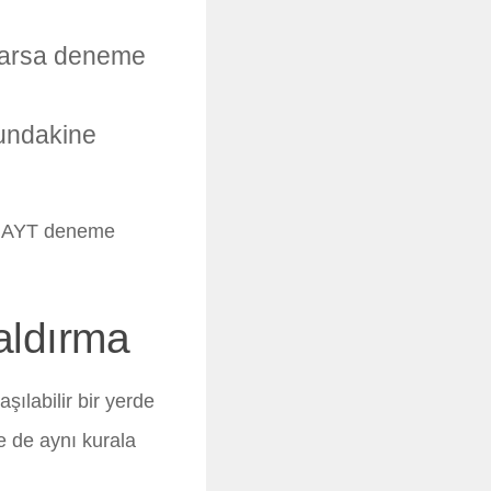
 varsa deneme
undakine
ve AYT deneme
aldırma
ılabilir bir yerde
e de aynı kurala