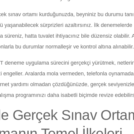
ek sınav ortamı kurduğunuzda, beyniniz bu durumu tan
 yaşanabilecek sürprizleri azaltırsınız. İlk denemelerde k
süreniz, hatta tuvalet ihtiyacınız bile düzensiz olabilir.
larla bu durumlar normalleşir ve kontrol altına alınabilir.
T deneme uygulama sürecini gerçekçi yürütmek, netlerin
zi engeller. Aralarda mola vermeden, telefonla oynamadan
ernet yardımı olmadan çözdüğünüzde, gerçek seviyenizle 
lışma programınızı daha isabetli biçimde revize edebilirs
e Gerçek Sınav Orta
manın Temel İlkeleri