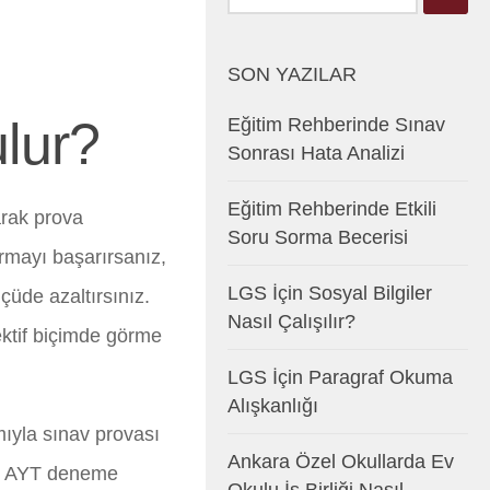
SON YAZILAR
lur?
Eğitim Rehberinde Sınav
Sonrası Hata Analizi
Eğitim Rehberinde Etkili
rak prova
Soru Sorma Becerisi
urmayı başarırsanız,
LGS İçin Sosyal Bilgiler
çüde azaltırsınız.
Nasıl Çalışılır?
ektif biçimde görme
LGS İçin Paragraf Okuma
Alışkanlığı
ıyla sınav provası
Ankara Özel Okullarda Ev
ir AYT deneme