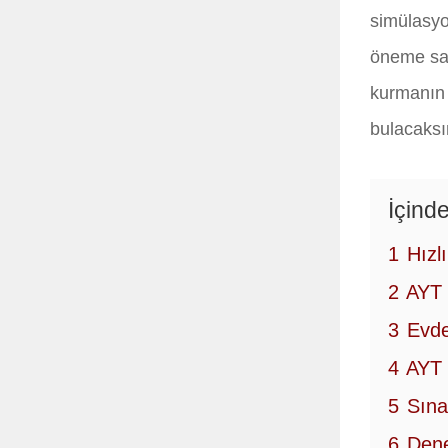
simülasyo
öneme sah
kurmanın t
bulacaksı
İçinde
1
Hızl
2
AYT 
3
Evde
4
AYT 
5
Sına
6
Dene