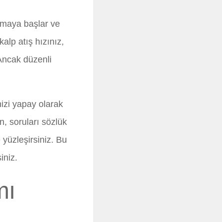
ımaya başlar ve
alp atış hızınız,
 Ancak düzenli
izi yapay olarak
, soruları sözlük
yüzleşirsiniz. Bu
iniz.
mı