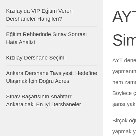
AYT
Kızılay’da VIP Eğitim Veren
Dershaneler Hangileri?
Eğitim Rehberinde Sınav Sonrası
Sim
Hata Analizi
Kızılay Dershane Seçimi
AYT denem
yapmanın 
Ankara Dershane Tavsiyesi: Hedefine
Ulaşmak İçin Doğru Adres
hem zaman
Böylece ç
Sınav Başarısının Anahtarı:
şansı yak
Ankara’daki En İyi Dershaneler
Birçok öğ
yapmak ye