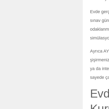
Evde gerç
sınav günü
odaklanma 
simülasyon
Ayrıca AY
şişirmeni
ya da int
sayede ça
Evd
Kur