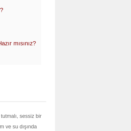
ı?
azır mısınız?
utmalı, sessiz bir
orm ve su dışında