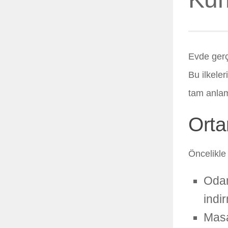
Evde gerç
Bu ilkele
tam anlam
Orta
Öncelikle
Odan
indir
Masa