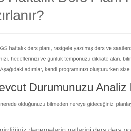
ırlanır?
 LGS haftalık ders planı, rastgele yazılmış ders ve saatle
ınızı, hedeflerinizi ve günlük temponuzu dikkate alan, bili
. Aşağıdaki adımlar, kendi programınızı oluştururken size 
evcut Durumunuzu Analiz 
 nerede olduğunuzu bilmeden nereye gideceğinizi planl
girdiğiniz denemelerin netlerini ders ders not