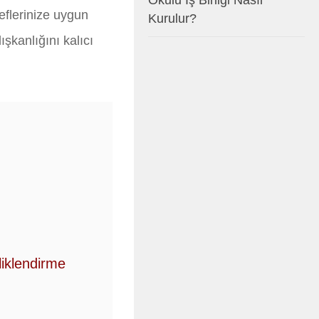
Okulu İş Birliği Nasıl
eflerinize uygun
Kurulur?
şkanlığını kalıcı
iklendirme