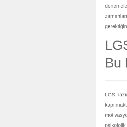
denemeler
zamanların
gerektiği
LGS
Bu 
LGS hazır
kapılmakt
motivasyo
psikolojik