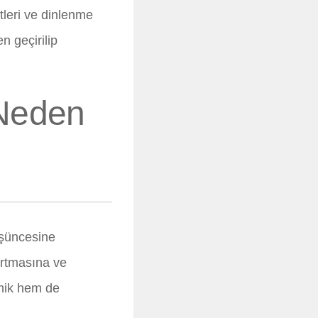
tleri ve dinlenme
n geçirilip
 Neden
üşüncesine
artmasına ve
emik hem de