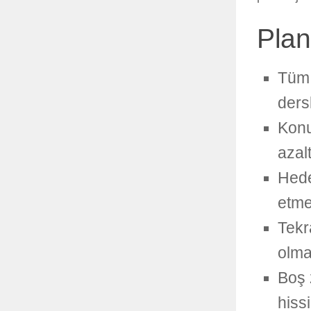
Plan
Tüm 
ders
Konu
azalt
Hedef
etme
Tekr
olma
Boş 
hissi