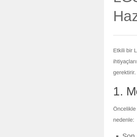
Haz
Etkili bir
ihtiyaçlar
gerektirir
1. M
Öncelikle
nedenle:
Son 