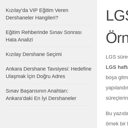
LGS
Kızılay’da VIP Eğitim Veren
Dershaneler Hangileri?
Eğitim Rehberinde Sınav Sonrası
Örn
Hata Analizi
Kızılay Dershane Seçimi
LGS sürec
LGS hafta
Ankara Dershane Tavsiyesi: Hedefine
Ulaşmak İçin Doğru Adres
boşa gitm
yapılandı
Sınav Başarısının Anahtarı:
süreçleri
Ankara’daki En İyi Dershaneler
Bu yazıda
örnek bir 