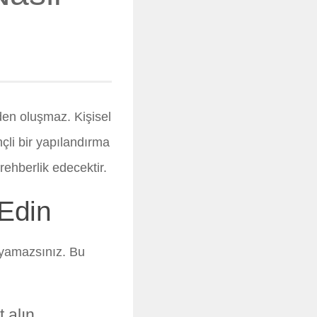
rden oluşmaz. Kişisel
nçli bir yapılandırma
rehberlik edecektir.
Edin
ayamazsınız. Bu
 alın.