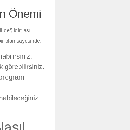
an Önemi
 değildir; asıl
bir plan sayesinde:
abilirsiniz.
 görebilirsiniz.
 program
abileceğiniz
Nasıl