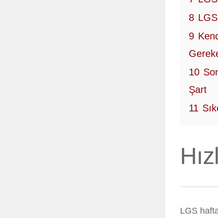
8
LGS 
9
Kend
Gereke
10
Son
Şart
11
Sık
Hız
LGS hafta