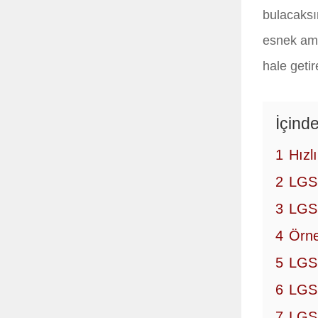
bulacaksı
esnek ama 
hale getir
İçinde
1
Hızl
2
LGS 
3
LGS 
4
Örne
5
LGS 
6
LGS 
7
LGS 