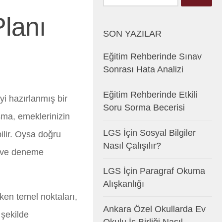
for:
Planı
SON YAZILAR
Eğitim Rehberinde Sınav
Sonrası Hata Analizi
Eğitim Rehberinde Etkili
yi hazırlanmış bir
Soru Sorma Becerisi
şma, emeklerinizin
LGS İçin Sosyal Bilgiler
lir. Oysa doğru
Nasıl Çalışılır?
ar ve deneme
LGS İçin Paragraf Okuma
Alışkanlığı
en temel noktaları,
Ankara Özel Okullarda Ev
 şekilde