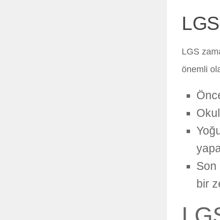
LGS
LGS zaman 
önemli ola
Önce
Okul
Yoğu
yapa
Son 
bir 
LGS