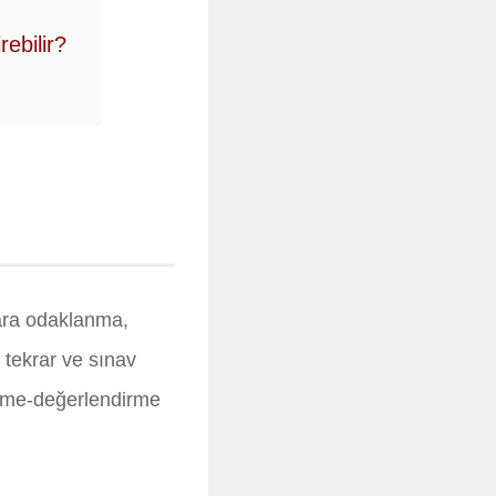
ebilir?
lara odaklanma,
 tekrar ve sınav
lçme-değerlendirme