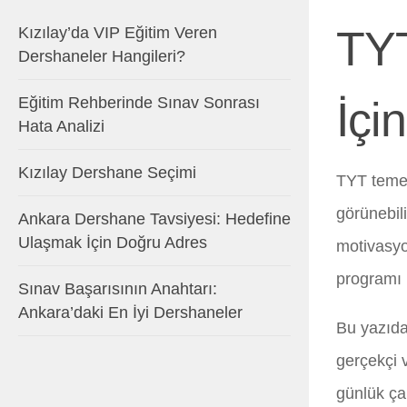
TYT
Kızılay’da VIP Eğitim Veren
Dershaneler Hangileri?
Eğitim Rehberinde Sınav Sonrası
İçi
Hata Analizi
Kızılay Dershane Seçimi
TYT temel
görünebili
Ankara Dershane Tavsiyesi: Hedefine
Ulaşmak İçin Doğru Adres
motivasyo
programı 
Sınav Başarısının Anahtarı:
Ankara’daki En İyi Dershaneler
Bu yazıda
gerçekçi 
günlük çal