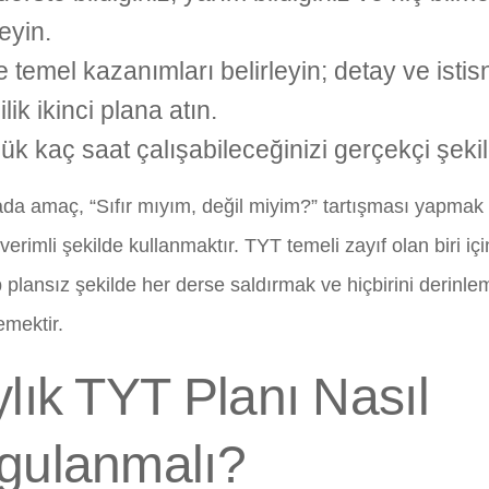
leyin.
 temel kazanımları belirleyin; detay ve istisna
lik ikinci plana atın.
ük kaç saat çalışabileceğinizi gerçekçi şekil
a amaç, “Sıfır mıyım, değil miyim?” tartışması yapmak d
verimli şekilde kullanmaktır. TYT temeli zayıf olan biri iç
p plansız şekilde her derse saldırmak ve hiçbirini derinl
mektir.
ylık TYT Planı Nasıl
gulanmalı?