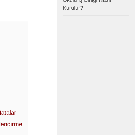
Okulu İş Birliği Nasıl
Kurulur?
atalar
flendirme