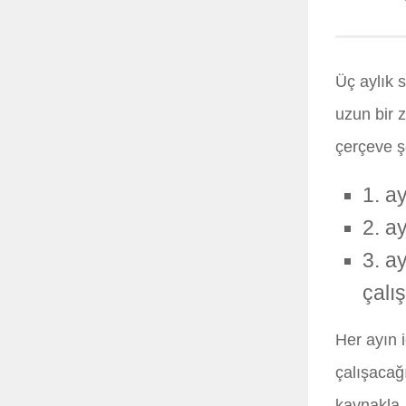
Üç aylık 
uzun bir 
çerçeve şö
1. a
2. a
3. a
çalı
Her ayın 
çalışacağ
kaynakla,