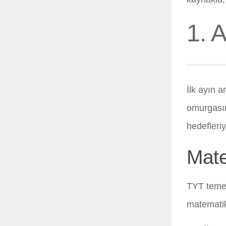
1. 
İlk ayın 
omurgasın
hedefleriy
Mate
TYT temel
matematikt