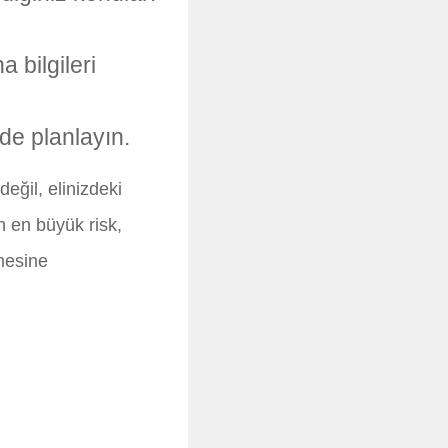
 bilgileri
de planlayın.
eğil, elinizdeki
in en büyük risk,
emesine