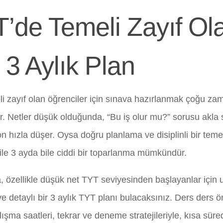
’de Temeli Zayıf Ola
n 3 Aylık Plan
i zayıf olan öğrenciler için sınava hazırlanmak çoğu z
r. Netler düşük olduğunda, “Bu iş olur mu?” sorusu akla s
n hızla düşer. Oysa doğru planlama ve disiplinli bir temel
ile 3 ayda bile ciddi bir toparlanma mümkündür.
, özellikle düşük net TYT seviyesinden başlayanlar için u
ve detaylı bir 3 aylık TYT planı bulacaksınız. Ders ders ö
ışma saatleri, tekrar ve deneme stratejileriyle, kısa süre