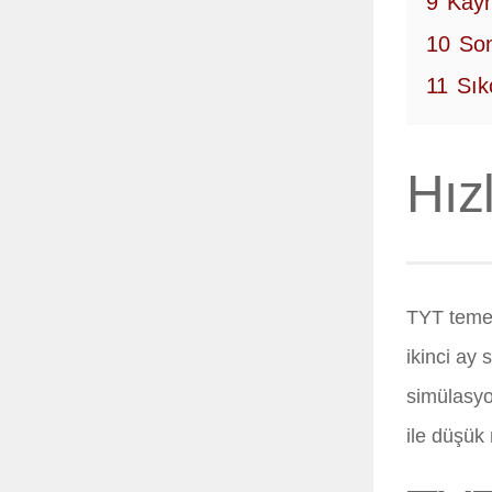
9
Kayn
10
Son
11
Sık
Hız
TYT temeli
ikinci ay
simülasyo
ile düşük 