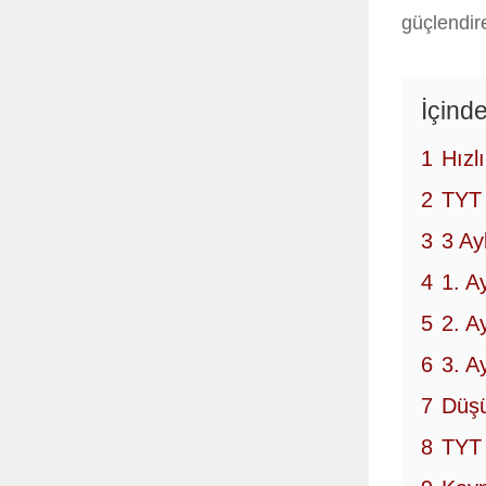
güçlendire
İçinde
1
Hızl
2
TYT 
3
3 Ay
4
1. A
5
2. A
6
3. A
7
Düşü
8
TYT 