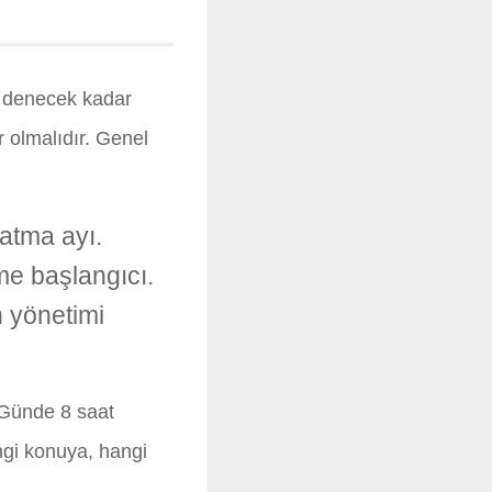
” denecek kadar
r olmalıdır. Genel
atma ayı.
me başlangıcı.
 yönetimi
 “Günde 8 saat
ngi konuya, hangi