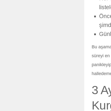
liste
Önce
şimdi
Günl
Bu aşamad
süreyi en 
panikleyi
halledeme
3 A
Kur