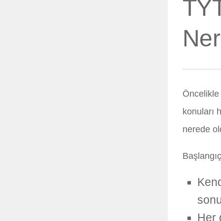
TYT
Ner
Öncelikle 
konuları h
nerede ol
Başlangıç
Kend
sonu
Her d