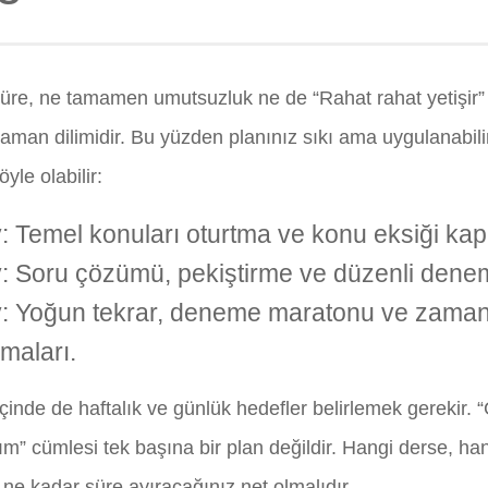
süre, ne tamamen umutsuzluk ne de “Rahat rahat yetişir
zaman dilimidir. Bu yüzden planınız sıkı ama uygulanabili
yle olabilir:
y: Temel konuları oturtma ve konu eksiği kap
y: Soru çözümü, pekiştirme ve düzenli dene
y: Yoğun tekrar, deneme maratonu ve zaman
şmaları.
içinde de haftalık ve günlük hedefler belirlemek gerekir.
ım” cümlesi tek başına bir plan değildir. Hangi derse, ha
 ne kadar süre ayıracağınız net olmalıdır.