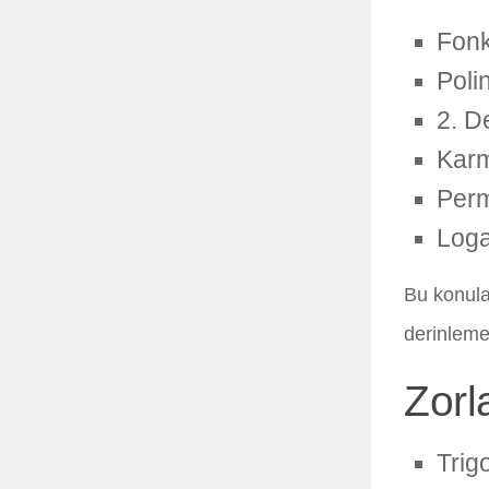
Fonk
Poli
2. D
Karm
Perm
Loga
Bu konula
derinleme
Zorl
Trig