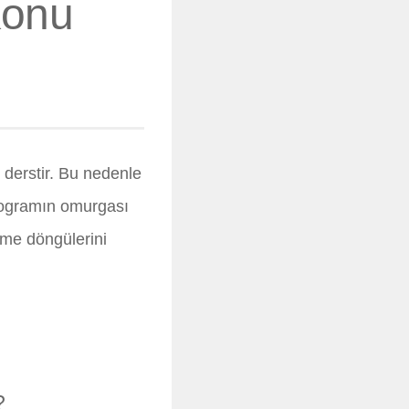
Konu
r derstir. Bu nedenle
programın omurgası
çme döngülerini
?