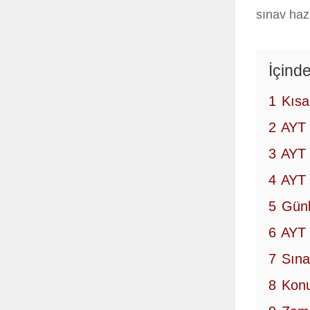
sınav hazı
İçinde
1
Kıs
2
AYT 
3
AYT 
4
AYT 
5
Günl
6
AYT 
7
Sına
8
Konu