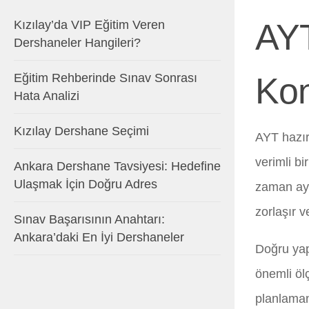
AYT
Kızılay’da VIP Eğitim Veren
Dershaneler Hangileri?
Eğitim Rehberinde Sınav Sonrası
Kon
Hata Analizi
Kızılay Dershane Seçimi
AYT hazır
verimli bi
Ankara Dershane Tavsiyesi: Hedefine
Ulaşmak İçin Doğru Adres
zaman ayı
zorlaşır v
Sınav Başarısının Anahtarı:
Ankara’daki En İyi Dershaneler
Doğru yapı
önemli öl
planlaman