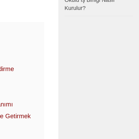
Okulu İş Birliği Nasıl
Kurulur?
dirme
ı
anımı
ale Getirmek