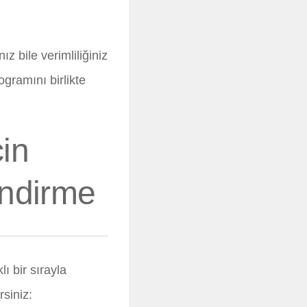
z bile verimliliğiniz
gramını birlikte
çin
endirme
lı bir sırayla
siniz: