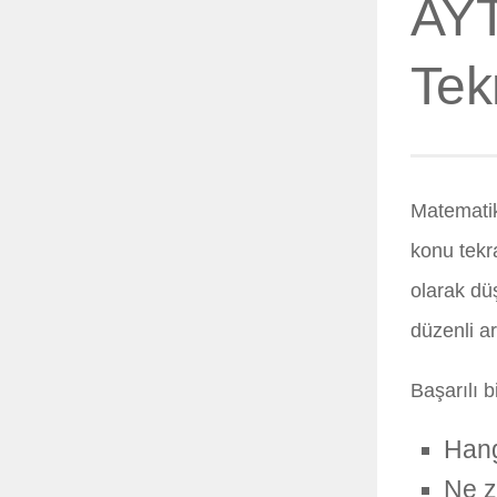
AYT
Tek
Matematik,
konu tekr
olarak dü
düzenli ar
Başarılı b
Hang
Ne z