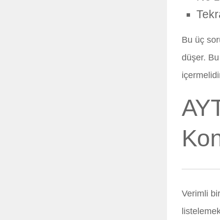
Tekr
Bu üç soru
düşer. Bu
içermelidi
AYT
Kon
Verimli bi
listeleme