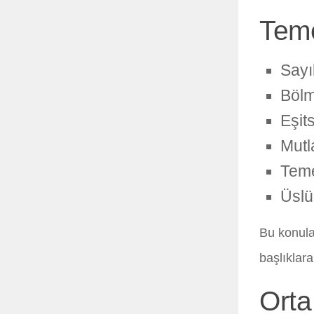
Teme
Sayı
Bölm
Eşits
Mutl
Teme
Üslü
Bu konula
başlıklara
Orta