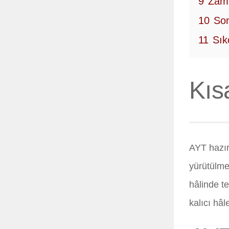
9
Zama
10
Son
11
Sık
Kıs
AYT hazırl
yürütülmel
hâlinde t
kalıcı hâle