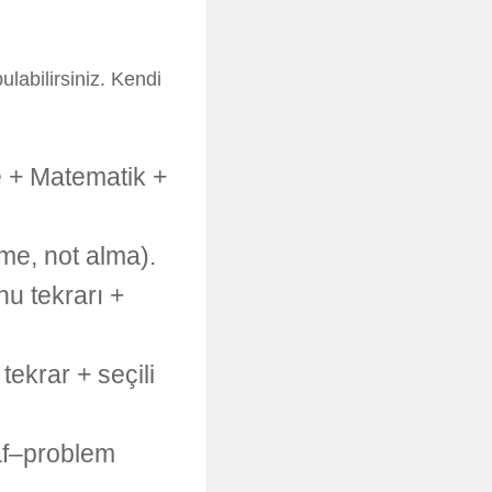
ulabilirsiniz. Kendi
 + Matematik +
me, not alma).
u tekrarı +
ekrar + seçili
af–problem