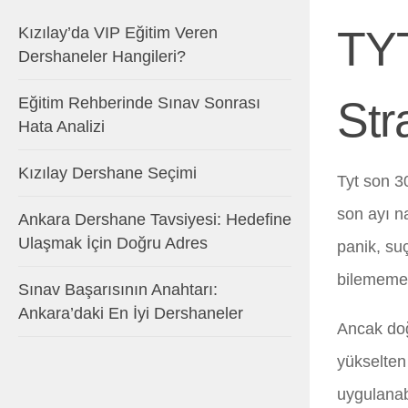
TYT
Kızılay’da VIP Eğitim Veren
Dershaneler Hangileri?
Eğitim Rehberinde Sınav Sonrası
Stra
Hata Analizi
Kızılay Dershane Seçimi
Tyt son 3
son ayı n
Ankara Dershane Tavsiyesi: Hedefine
Ulaşmak İçin Doğru Adres
panik, su
bilememek
Sınav Başarısının Anahtarı:
Ankara’daki En İyi Dershaneler
Ancak doğr
yükselten 
uygulanab