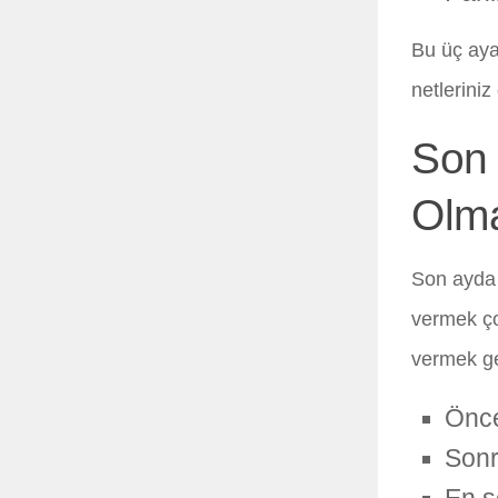
Bu üç ay
netleriniz
Son 
Olma
Son ayda 
vermek ço
vermek ge
Önce
Sonr