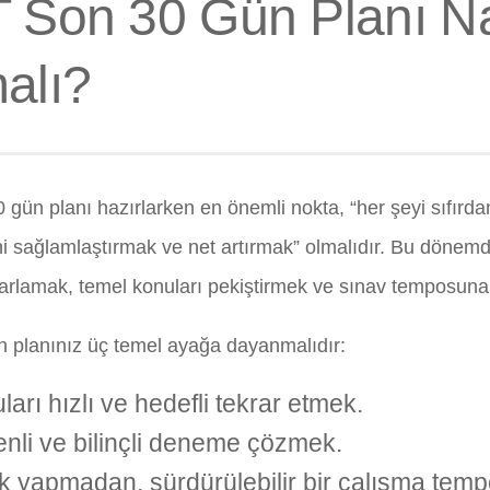
 Son 30 Gün Planı Na
alı?
0 gün planı hazırlarken en önemli nokta, “her şeyi sıfırd
rini sağlamlaştırmak ve net artırmak” olmalıdır. Bu dönem
arlamak, temel konuları pekiştirmek ve sınav temposuna
 planınız üç temel ayağa dayanmalıdır:
ları hızlı ve hedefli tekrar etmek.
nli ve bilinçli deneme çözmek.
k yapmadan, sürdürülebilir bir çalışma tem