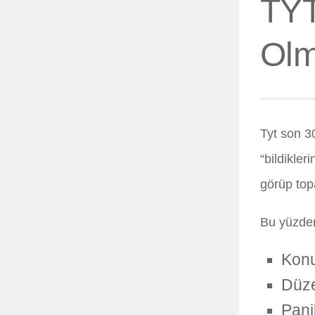
TYT
Olm
Tyt son 3
“bildikle
görüp top
Bu yüzden
Konu
Düze
Pani