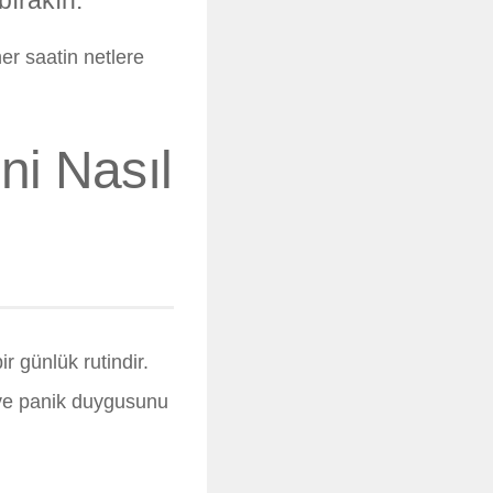
bırakın.
r saatin netlere
ni Nasıl
r günlük rutindir.
 ve panik duygusunu