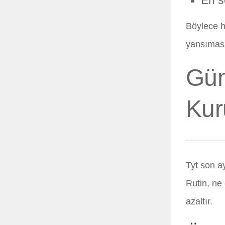
En s
Böylece h
yansıması
Gün
Kur
Tyt son ay
Rutin, ne
azaltır.