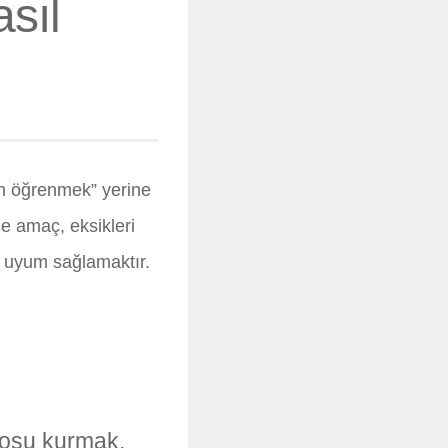
sıl
an öğrenmek” yerine
de amaç, eksikleri
 uyum sağlamaktır.
posu kurmak.