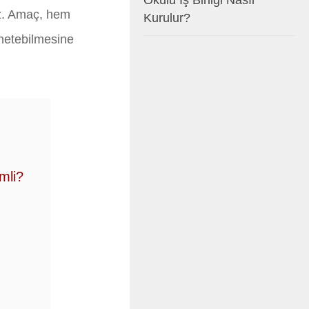
Okulu İş Birliği Nasıl
ız. Amaç, hem
Kurulur?
önetebilmesine
mli?