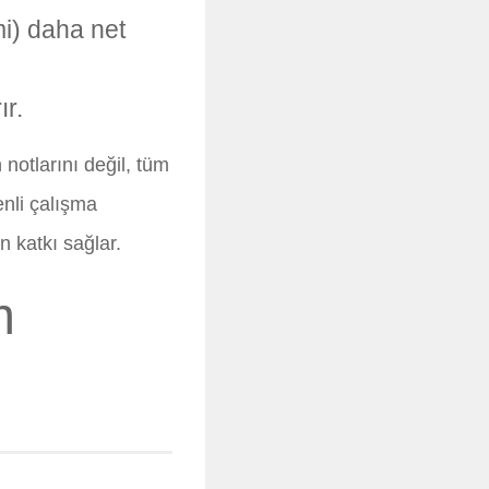
mi) daha net
ır.
notlarını değil, tüm
enli çalışma
n katkı sağlar.
m