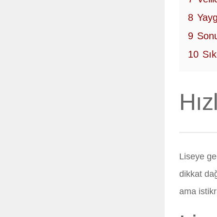
8
Yayg
9
Sonu
10
Sık
Hız
Liseye geç
dikkat da
ama istikr