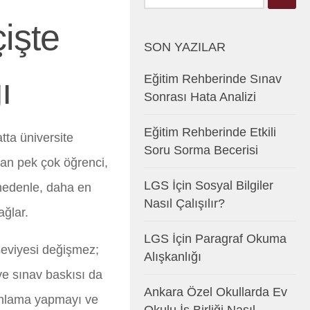
işte
SON YAZILAR
ı
Eğitim Rehberinde Sınav
Sonrası Hata Analizi
Eğitim Rehberinde Etkili
tta üniversite
Soru Sorma Becerisi
atan pek çok öğrenci,
LGS İçin Sosyal Bilgiler
 nedenle, daha en
Nasıl Çalışılır?
ağlar.
LGS İçin Paragraf Okuma
seviyesi değişmez;
Alışkanlığı
ve sınav baskısı da
Ankara Özel Okullarda Ev
lanlama yapmayı ve