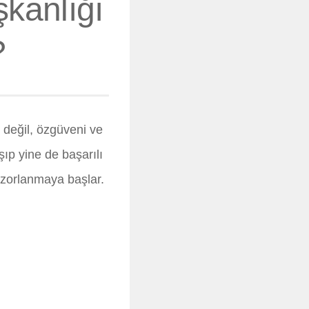
şkanlığı
?
ı değil, özgüveni ve
ıp yine de başarılı
 zorlanmaya başlar.