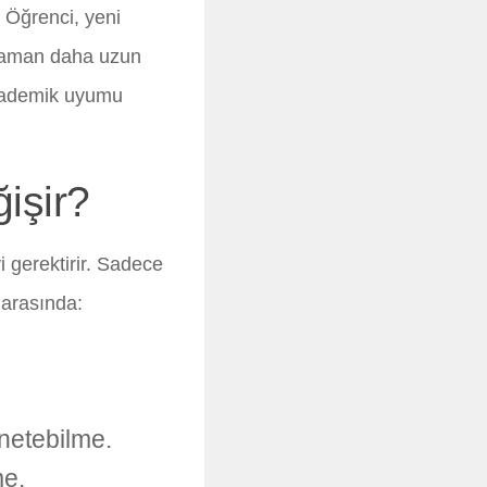
. Öğrenci, yeni
u zaman daha uzun
 akademik uyumu
işir?
i gerektirir. Sadece
 arasında:
netebilme.
me.