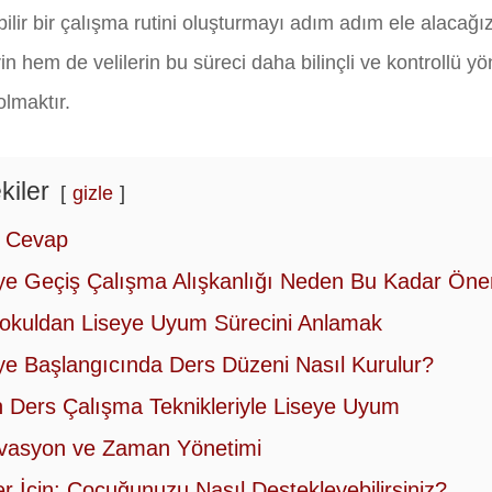
bilir bir çalışma rutini oluşturmayı adım adım ele alacağ
in hem de velilerin bu süreci daha bilinçli ve kontrollü y
olmaktır.
kiler
gizle
ı Cevap
ye Geçiş Çalışma Alışkanlığı Neden Bu Kadar Öne
okuldan Liseye Uyum Sürecini Anlamak
ye Başlangıcında Ders Düzeni Nasıl Kurulur?
n Ders Çalışma Teknikleriyle Liseye Uyum
vasyon ve Zaman Yönetimi
ler İçin: Çocuğunuzu Nasıl Destekleyebilirsiniz?