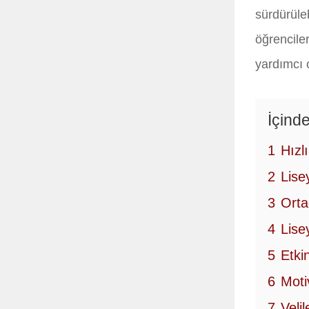
sürdürüle
öğrenciler
yardımcı 
İçinde
1
Hızl
2
Lise
3
Orta
4
Lise
5
Etki
6
Moti
7
Veli