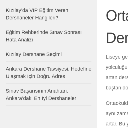
Ort
Kızılay’da VIP Eğitim Veren
Dershaneler Hangileri?
Eğitim Rehberinde Sınav Sonrası
Der
Hata Analizi
Kızılay Dershane Seçimi
Liseye geç
yolculuğun
Ankara Dershane Tavsiyesi: Hedefine
Ulaşmak İçin Doğru Adres
artan der
baştan doğ
Sınav Başarısının Anahtarı:
Ankara’daki En İyi Dershaneler
Ortaokuld
aynı zama
artar. Bu