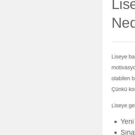
Lis
Ned
Liseye baş
motivasyo
olabilen 
Çünkü konu
Liseye geç
Yeni
Sına