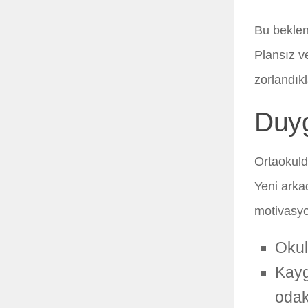
Bu beklent
Plansız ve
zorlandıkl
Duyg
Ortaokuld
Yeni arkad
motivasyon
Okul
Kayg
odak