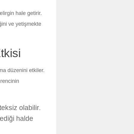
irgin hale getirir.
ğini ve yetişmekte
kisi
a düzenini etkiler.
ğrencinin
ksiz olabilir.
ediği halde