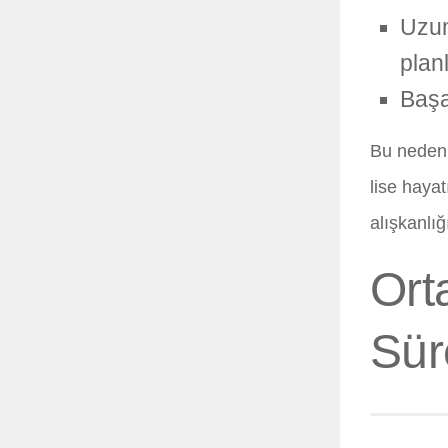
Uzun
planl
Başa
Bu nedenl
lise haya
alışkanlığ
Ort
Sür