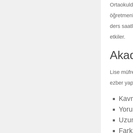
Ortaokulda
öğretmenl
ders saatl
etkiler.
Akad
Lise müfre
ezber yap
Kavr
Yoru
Uzun
Fark