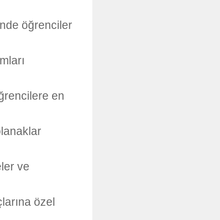
inde öğrenciler
mları
rencilere en
olanaklar
eler ve
larına özel