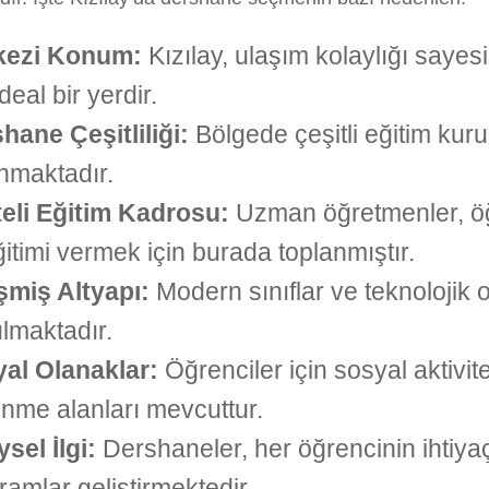
kezi Konum:
Kızılay, ulaşım kolaylığı sayes
ideal bir yerdir.
hane Çeşitliliği:
Bölgede çeşitli eğitim kuru
nmaktadır.
teli Eğitim Kadrosu:
Uzman öğretmenler, öğ
eğitimi vermek için burada toplanmıştır.
şmiş Altyapı:
Modern sınıflar ve teknolojik 
lmaktadır.
al Olanaklar:
Öğrenciler için sosyal aktivit
enme alanları mevcuttur.
ysel İlgi:
Dershaneler, her öğrencinin ihtiyaç
ramlar geliştirmektedir.