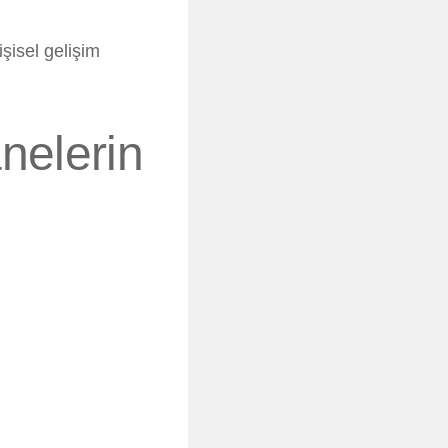
isel gelişim
anelerin