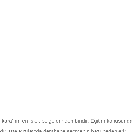
nkara’nın en işlek bölgelerinden biridir. Eğitim konusund
ır. İşte Kızılay’da dershane seçmenin bazı nedenleri: