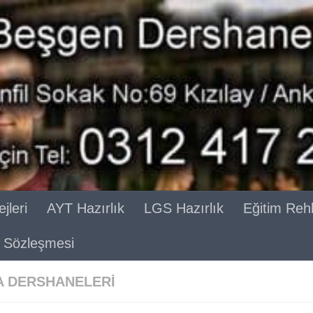
jleri
AYT Hazırlık
LGS Hazırlık
Eğitim Reh
ik Sözleşmesi
 DERSHANELERI