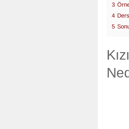
3
Örne
4
Ders
5
Sonu
Kız
Ned