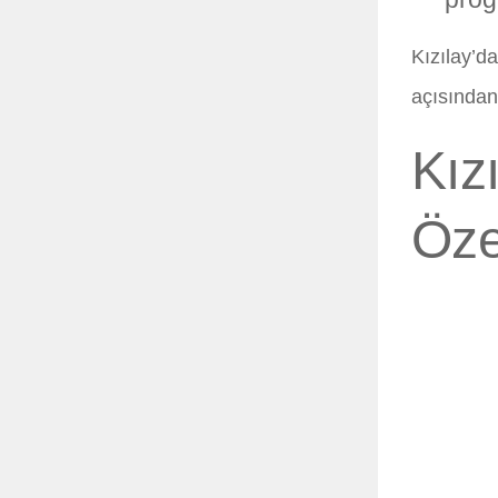
Kızılay’d
açısından
Kız
Özel