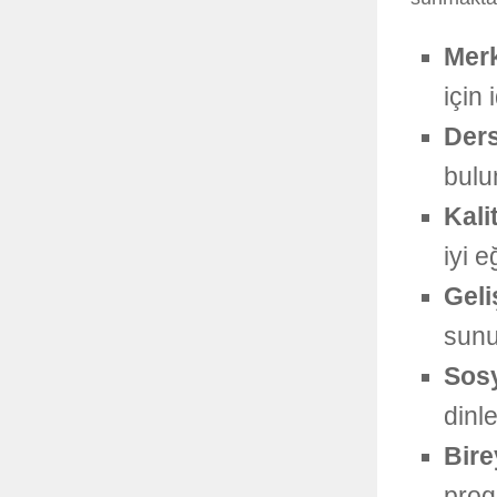
Mer
için 
Ders
bulu
Kali
iyi 
Geli
sunu
Sosy
dinl
Bire
prog