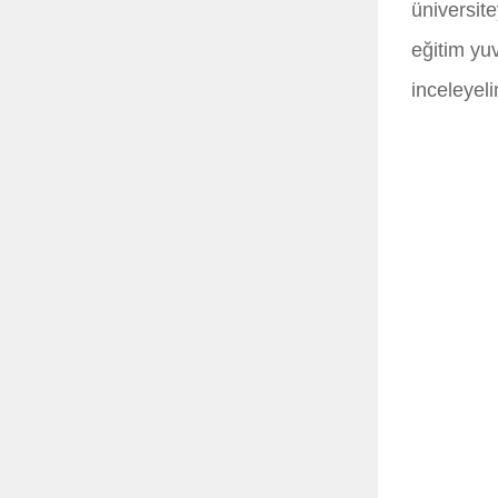
üniversite
eğitim yuv
inceleyel