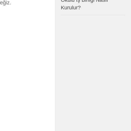
Okulu İş Birliği Nasıl
eğiz.
Kurulur?