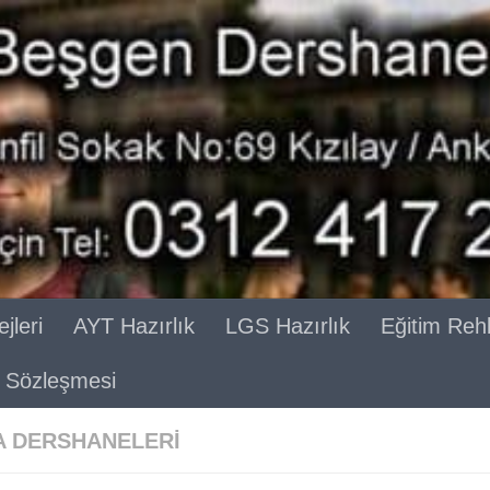
jleri
AYT Hazırlık
LGS Hazırlık
Eğitim Reh
ik Sözleşmesi
 DERSHANELERI