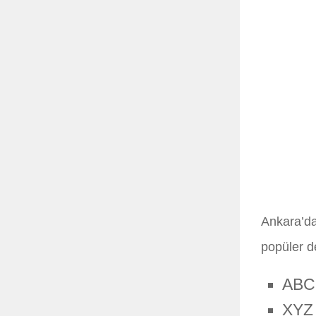
Ankara’da 
popüler d
ABC
XYZ 