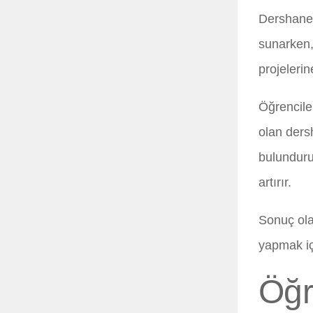
Dershanele
sunarken,
projelerin
Öğrencile
olan dersh
bulunduru
artırır.
Sonuç ola
yapmak iç
Öğr