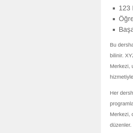
123 
Öğre
Başa
Bu dersha
bilinir. 
Merkezi, 
hizmetiyle
Her dersh
programla
Merkezi, o
düzenler. 